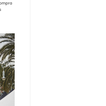
 compra
s